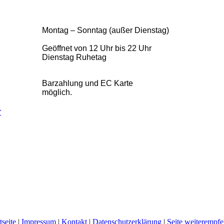
Öffnungszeiten
Res
Montag – Sonntag (außer Dienstag)
Sie 
oder
Geöffnet von 12 Uhr bis 22 Uhr
zu e
Dienstag Ruhetag
Durchgängig warme Küche!
Dann
Barzahlung und EC Karte
Tele
möglich.
r
tseite
|
Impressum
|
Kontakt
|
Datenschutzerklärung
|
Seite weiterempfe