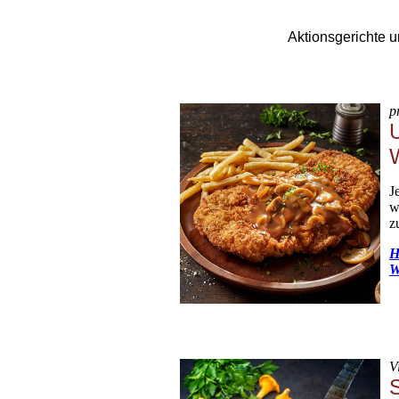
Aktionsgerichte u
p
J
w
z
H
W
V