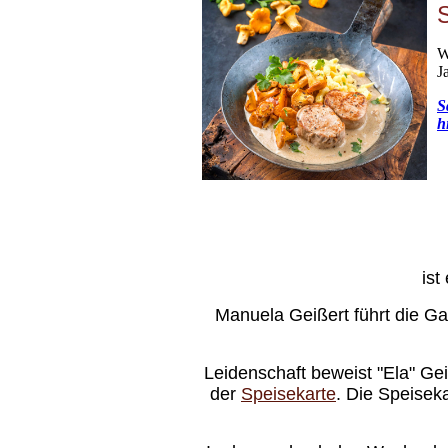
W
J
S
h
ist
Manuela Geißert führt die Ga
Leidenschaft beweist "Ela" Geiß
der
Speise­karte
. Die Speisekar