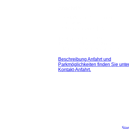
Anschrift
Gaststätte Zum Schwanen
Hauptstraße 80
67366 Weingarten | Pfalz
Telefon: +49 6344 8578
Telefax: +49 6344 9366 91
E-Mail: m.schwanen@web.de
Beschreibung Anfahrt und
Parkmöglichkeiten finden Sie unte
Kontakt-Anfahrt.
Star