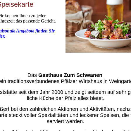
Speisekarte
ir kochen Ihnen zu jeder
ahreszeit das passende Gericht.
aisonale Angebote finden Sie
ier.
Das
Gasthaus Zum Schwanen
 ein traditionsverbundenes Pfälzer Wirtshaus in Weingar
ststätte seit dem Jahr 2000 und zeigt seitdem auf sehr g
liche Küche der Pfalz alles bietet.
ert bei den zahl­reichen Aktionen und Ak­ti­vi­tä­ten, nac
te steckt vol­ler Spe­zia­li­tä­ten und leckerer Speisen, die
serviert wer­den.